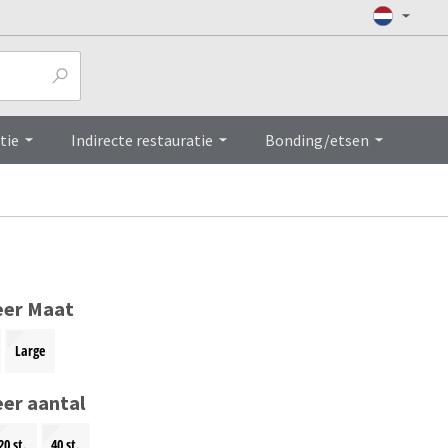
Top
tie
Indirecte restauratie
Bonding/etsen
eer Maat
Large
eer aantal
20 st.
40 st.