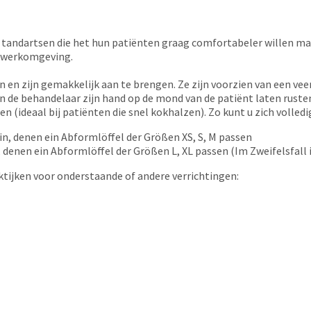
tandartsen die het hun patiënten graag comfortabeler willen maken
e werkomgeving.
 en zijn gemakkelijk aan te brengen. Ze zijn voorzien van een ve
e behandelaar zijn hand op de mond van de patiënt laten rusten,
(ideaal bij patiënten die snel kokhalzen). Zo kunt u zich volledig
in, denen ein Abformlöffel der Größen XS, S, M passen
 denen ein Abformlöffel der Größen L, XL passen (Im Zweifelsfall 
ijken voor onderstaande of andere verrichtingen: