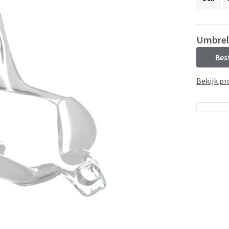
Umbrel
Bes
Bekijk pr