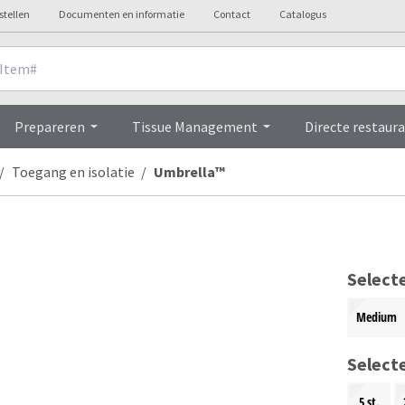
stellen
Documenten en informatie
Contact
Catalogus
Overview
Prepareren
Tissue Management
Directe restaura
Toegang en isolatie
Umbrella™
Select
Medium
Select
5 st.