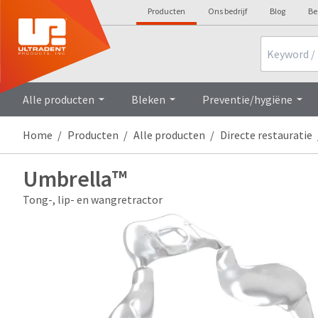
Producten
Ons bedrijf
Blog
Be
Search
Alle producten
Bleken
Preventie/hygiëne
Home
Producten
Alle producten
Directe restauratie
Umbrella™
Tong-, lip- en wangretractor