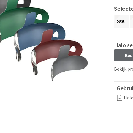
Select
50 st.
Halo s
Bes
Bekijk pr
Gebru
Halo