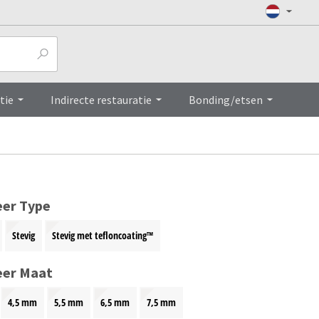
Top
tie
Indirecte restauratie
Bonding/etsen
eer Type
Stevig
Stevig met tefloncoating™
eer Maat
4,5 mm
5,5 mm
6,5 mm
7,5 mm