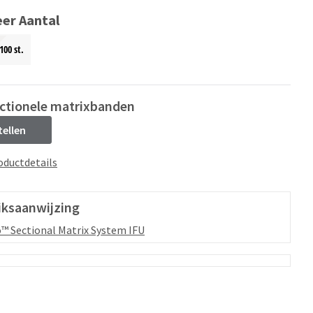
eer Aantal
100 st.
ectionele matrixbanden
tellen
oductdetails
iksaanwijzing
™ Sectional Matrix System IFU