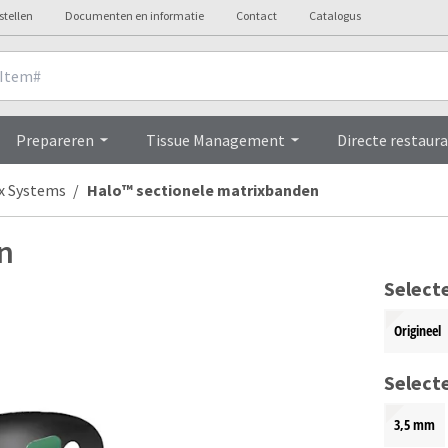
stellen
Documenten en informatie
Contact
Catalogus
Overview
Prepareren
Tissue Management
Directe restaura
x Systems
Halo™ sectionele matrixbanden
n
Select
Origineel
Select
3,5 mm