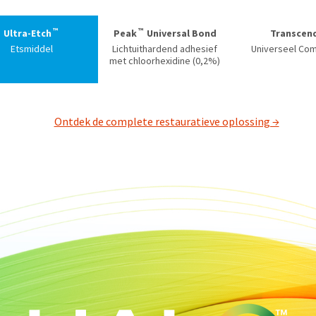
™
™
Ultra-Etch
Peak
Universal Bond
Transcen
Etsmiddel
Lichtuithardend adhesief
Universeel Co
met chloorhexidine (0,2%)
Ontdek de complete restauratieve oplossing →