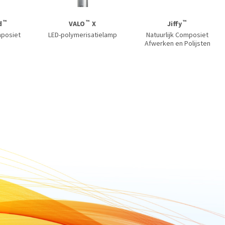
™
™
™
d
VALO
X
Jiffy
mposiet
LED-polymerisatielamp
Natuurlijk Composiet
Afwerken en Polijsten