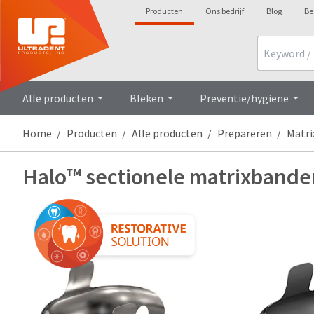
Producten
Ons bedrijf
Blog
Be
Search
Alle producten
Bleken
Preventie/hygiëne
Home
Producten
Alle producten
Prepareren
Matri
Halo™ sectionele matrixbande