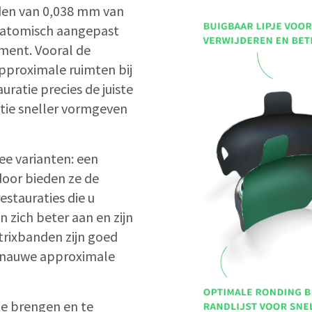
nden van 0,038 mm van
anatomisch aangepast
ement. Vooral de
 approximale ruimten bij
uratie precies de juiste
tie sneller vormgeven
ee varianten: een
rdoor bieden ze de
restauraties die u
 zich beter aan en zijn
trixbanden zijn goed
r nauwe approximale
te brengen en te