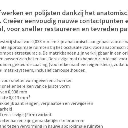
fwerken en polijsten dankzij het anatomis
. Creëer eenvoudig nauwe contactpunten e
al, voor sneller restaureren en tevreden pa
estvrij staal van 0,038 mm en zijn anatomisch aangepast aan de n
ideale approximale ruimten bij het occlusale vlak; voor anatomisc
mposietrestauratie. De matrixbanden zijn verkrijgbaar in een orig
en passen zich beter aan. De stevige matrixbanden zijn ideaal vo
onder gekleurde coating (voor elke maat een eigen kleur), zodat u
el matrixsysteem, inclusief carrouselhouder.
voor sneller vormgeven en afwerken
r sneller bereiken van de juiste vorm
l van 0,038 mm
1
dikte 0,013 mm
kkelijk aanbrengen, verplaatsen en verwijderen
aarheid
l) en stevige (Firm) variant
beter aan en zijn gemakkelijker te bruneren
tand tegen vervorming in nauwe approximale ruimten