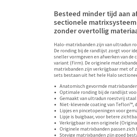
Besteed minder tijd aan a
sectionele matrixsysteem
zonder overtollig materia
Halo-matrixbanden zijn van ultradun ro
De ronding bij de randlijst zorgt voor 
sneller vormgeven en afwerken van de co
variant (Firm). De originele matrixband
matrixbanden zijn verkrijgbaar met of z
sets bestaan uit het hele Halo sectione
Anatomisch gevormde matrixbanden 
Optimale ronding bij de randlijst voo
Gemaakt van ultradun roestvrij staa
Niet-klevende coating van Teflon™, 
Lipjes en pincetopeningen voor gema
Lipje is buigbaar, voor betere zichtb
Verkrijgbaar in een originele (Origina
Originele matrixbanden passen zich 
Stevige matrixbanden zijn goed bes