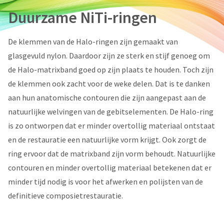
You
hRadius
Duurzame NiTi-ringen
will
receive
an
If
order
De klemmen van de Halo-ringen zijn gemaakt van
you
confirmation
glasgevuld nylon. Daardoor zijn ze sterk en stijf genoeg om
need
email
to
and
de Halo-matrixband goed op zijn plaats te houden. Toch zijn
an
contact
de klemmen ook zacht voor de weke delen. Dat is te danken
email
Ultradent,
when
please
aan hun anatomische contouren die zijn aangepast aan de
the
call
natuurlijke welvingen van de gebitselementen. De Halo-ring
item
U.S.
is
is zo ontworpen dat er minder overtollig materiaal ontstaat
Customer
ready
Support
to
en de restauratie een natuurlijke vorm krijgt. Ook zorgt de
at
ship.
ring ervoor dat de matrixband zijn vorm behoudt. Natuurlijke
1.800.552.5512
You
will
contouren en minder overtollig materiaal betekenen dat er
Always
have
minder tijd nodig is voor het afwerken en polijsten van de
the
remit
option
physical
definitieve composietrestauratie.
to
checks
cancel
to:
the