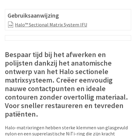
your
be
HighRadius
shipped
account.
Gebruiksaanwijzing
at
This
a
Halo™ Sectional Matrix System IFU
email
later
is
date
the
separate
best
from
way
Bespaar tijd bij het afwerken en
the
to
rest
polijsten dankzij het anatomische
create
of
your
ontwerp van het Halo sectionele
your
HighRadius
order
matrixsysteem. Creëer eenvoudig
account
once
because
nauwe contactpunten en ideale
it
it
contouren zonder overtollig materiaal.
has
contains
been
Voor sneller restaureren en tevreden
a
replenished.
unique
patiënten.
link
The
associated
estimated
Halo-matrixringen hebben sterke klemmen van glasgevuld
with
ship
nylon en een superelastische NiTi-ring die zijn kracht
your