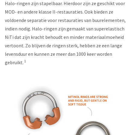
item
Halo-ringen zijn stapelbaar. Hierdoor zijn ze geschikt voor
Ultradent
at
Products,
MOD- en andere klasse II-restauraties. Ook bieden ze
any
Inc.
time
voldoende separatie voor restauraties van buurelementen,
PO
while
indien nodig. Halo-ringen zijn gemaakt van superelastisch
Box
still
952648
in
NiTi dat zijn kracht behoudt en minder materiaalmoeheid
the
St.
vertoont. Zo blijven de ringen sterk, hebben ze een lange
backordered
Louis,
status.
MO
levensduur en kunnen ze meer dan 1000 keer worden
63195
1
gebruikt.