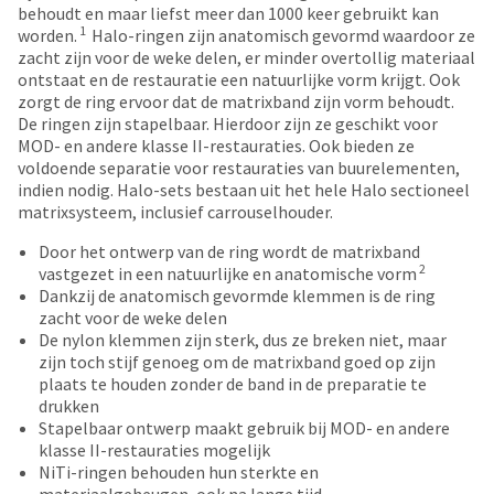
date
behoudt en maar liefst meer dan 1000 keer gebruikt kan
account.
is
1
worden.
Halo-ringen zijn anatomisch gevormd waardoor ze
If
subject
zacht zijn voor de weke delen, er minder overtollig materiaal
you
to
ontstaat en de restauratie een natuurlijke vorm krijgt. Ook
do
change
zorgt de ring ervoor dat de matrixband zijn vorm behoudt.
not
at
De ringen zijn stapelbaar. Hierdoor zijn ze geschikt voor
have
any
MOD- en andere klasse II-restauraties. Ook bieden ze
access
time
voldoende separatie voor restauraties van buurelementen,
to
due
indien nodig. Halo-sets bestaan uit het hele Halo sectioneel
this
to
matrixsysteem, inclusief carrouselhouder.
email
item
you
availability.
Door het ontwerp van de ring wordt de matrixband
will
You
2
vastgezet in een natuurlijke en anatomische vorm
be
will
Dankzij de anatomisch gevormde klemmen is de ring
able
receive
zacht voor de weke delen
to
an
De nylon klemmen zijn sterk, dus ze breken niet, maar
self-
order
zijn toch stijf genoeg om de matrixband goed op zijn
register,
confirmation
plaats te houden zonder de band in de preparatie te
but
email
drukken
will
and
Stapelbaar ontwerp maakt gebruik bij MOD- en andere
need
an
klasse II-restauraties mogelijk
your
email
NiTi-ringen behouden hun sterkte en
customer
when
materiaalgeheugen, ook na lange tijd