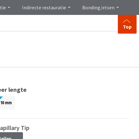
tie
Indirecte restauratie
Bonding/etsen
Top
eer lengte
10 mm
apillary Tip
tellen