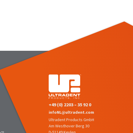
+49 (0) 2203 – 35 92 0
infoNL@ultradent.com
Ultradent Products GmbH
Am Westhover Berg 30
D-51149 Keulen
e™