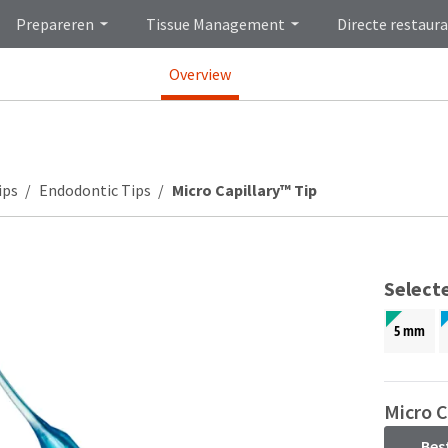
Prepareren
Tissue Management
Directe restaura
Overview
ips
Endodontic Tips
Micro Capillary™ Tip
Select
5 mm
Micro C
Bes