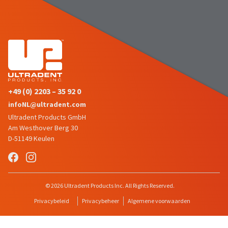
item
Ultradent
at
Products,
any
Inc.
time
PO
while
Box
still
952648
in
the
St.
backordered
Louis,
status.
MO
+49 (0) 2203 – 35 92 0
63195
infoNL@ultradent.com
Ultradent Products GmbH
Am Westhover Berg 30
D-51149 Keulen
© 2026 Ultradent Products Inc. All Rights Reserved.
Privacybeleid
Privacybeheer
Algemene voorwaarden