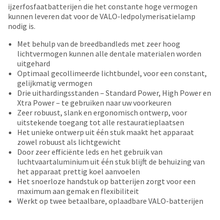
number
ijzerfosfaatbatterijen die het constante hoge vermogen
the
and
kunnen leveren dat voor de VALO-ledpolymerisatielamp
item
an
nodig is.
is
invoice
ready
number
Met behulp van de breedbandleds met zeer hoog
to
for
lichtvermogen kunnen alle dentale materialen worden
ship.
identification.
uitgehard
You
Optimaal gecollimeerde lichtbundel, voor een constant,
have
gelijkmatig vermogen
the
You
Drie uithardingsstanden ‒ Standard Power, High Power en
option
Xtra Power ‒ te gebruiken naar uw voorkeuren
are
to
Zeer robuust, slank en ergonomisch ontwerp, voor
cancel
now
uitstekende toegang tot alle restauratieplaatsen
the
leaving
Het unieke ontwerp uit één stuk maakt het apparaat
item
zowel robuust als lichtgewicht
at
Ultradent.com
Door zeer efficiënte leds en het gebruik van
any
and
luchtvaartaluminium uit één stuk blijft de behuizing van
time
het apparaat prettig koel aanvoelen
being
while
Het snoerloze handstuk op batterijen zorgt voor een
still
redirected
maximum aan gemak en flexibiliteit
in
to
Werkt op twee betaalbare, oplaadbare VALO-batterijen
the
backordered
our