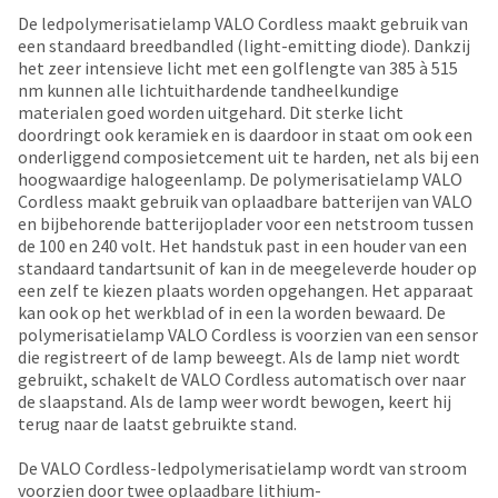
date
account.
De ledpolymerisatielamp VALO Cordless maakt gebruik van
is
If
een standaard breedbandled (light-emitting diode). Dankzij
subject
you
het zeer intensieve licht met een golflengte van 385 à 515
to
do
nm kunnen alle lichtuithardende tandheelkundige
change
not
materialen goed worden uitgehard. Dit sterke licht
at
have
doordringt ook keramiek en is daardoor in staat om ook een
any
access
onderliggend composietcement uit te harden, net als bij een
time
to
hoogwaardige halogeenlamp. De polymerisatielamp VALO
due
this
Cordless maakt gebruik van oplaadbare batterijen van VALO
to
email
en bijbehorende batterijoplader voor een netstroom tussen
item
you
de 100 en 240 volt. Het handstuk past in een houder van een
availability.
will
standaard tandartsunit of kan in de meegeleverde houder op
You
be
een zelf te kiezen plaats worden opgehangen. Het apparaat
will
able
kan ook op het werkblad of in een la worden bewaard. De
receive
to
polymerisatielamp VALO Cordless is voorzien van een sensor
an
self-
die registreert of de lamp beweegt. Als de lamp niet wordt
order
register,
gebruikt, schakelt de VALO Cordless automatisch over naar
confirmation
but
de slaapstand. Als de lamp weer wordt bewogen, keert hij
email
will
terug naar de laatst gebruikte stand.
and
need
an
your
De VALO Cordless-ledpolymerisatielamp wordt van stroom
email
customer
voorzien door twee oplaadbare lithium-
when