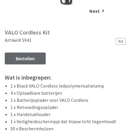
and
an
our
automated
Next
manufacturing
email
team
from
is
HighRadius
VALO Cordless Kit
currently
that
working
contains
Artikel# 5941
Kit
to
important
replenish
login
it.
information:
Bestellen
You
Please
can
refer
Wat is inbegrepen:
still
to
add
1 x Black VALO Cordless ledpolymerisatielamp
this
these
email
4 x Oplaadbare batterijen
items
and
1 x Batterijoplader voor VALO Cordless
to
follow
1 x Netvoedingsoplader
your
its
order
1 x Handstukhouder
directions
and
1 x Veiligheidsschermpje dat blauw licht tegenhoudt
to
they
create
50 x Beschermhulzen
will