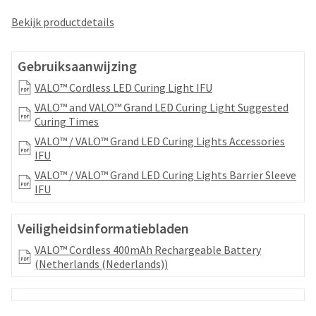
your
be
HighRadius
Bekijk productdetails
shipped
account.
at
This
a
email
Gebruiksaanwijzing
later
is
date
the
VALO™ Cordless LED Curing Light IFU
separate
best
VALO™ and VALO™ Grand LED Curing Light Suggested
from
way
Curing Times
the
to
rest
VALO™ / VALO™ Grand LED Curing Lights Accessories
create
of
IFU
your
your
HighRadius
VALO™ / VALO™ Grand LED Curing Lights Barrier Sleeve
order
account
IFU
once
because
it
it
has
Veiligheidsinformatiebladen
contains
been
a
VALO™ Cordless 400mAh Rechargeable Battery
replenished.
unique
(Netherlands (Nederlands))
link
The
associated
estimated
with
ship
your