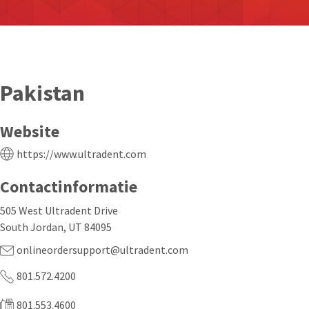
Pakistan
Website
https://www.ultradent.com
Contactinformatie
505 West Ultradent Drive
South Jordan, UT 84095
onlineordersupport@ultradent.com
801.572.4200
801.553.4600